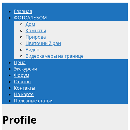
Главная
ФОТОАЛЬБОМ
Дом
Комнаты
Природа
Цветочный рай
Видео
Видеокамеры на границе
Цена
Экскурсии
Форум
Отзывы
Контакты
На карте
Полезные статьи
Profile