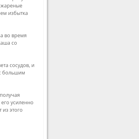
и жареные
ием избытка
ра во время
каша со
ета сосудов, и
 с большим
 получая
 его усиленно
 из этого