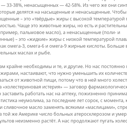
 — 33-38%, ненасыщенных — 42-58%. Из чего же они син
оторые делятся на насыщенные и ненасыщенные. Чтобы 
сыщенные – это «твёрдые» жиры с высокой температурой 
мостью. Чаще это животные жиры, но есть и растительн
апример, пальмовое масло), а ненасыщенные (поли- и
ные) – это «жидкие» жиры с низкой температурой плав
как омега-3, омега-6 и омега-9 жирные кислоты. Больше 
тельных маслах и рыбе.
ам крайне необходимы и те, и другие. Но нас постоянно
ирами, настаивают, что нужно уменьшить их количеств
заться от животной пищи, потому что в ней много холес
та «холестериновая истерия» — заговор фармакологичес
 заставить работать нас на аптеку, пожизненно приним
атистика неумолима, за последние лет сорок, с момента,
ли сливочное масло заменять всякими «маслицами», спр
в той же Америке число больных атеросклерозом и умер
ультов неизменно растёт. А нас продолжают пугать холе