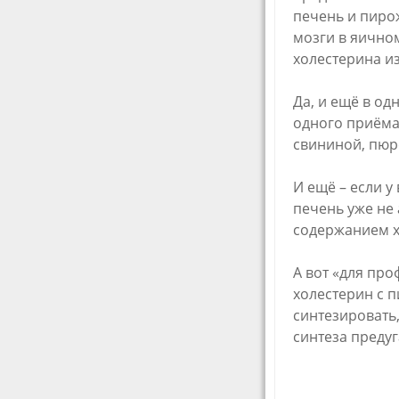
печень и пиро
мозги в яичном
холестерина и
Да, и ещё в од
одного приёма
свининой, пюре
И ещё – если у
печень уже не 
содержанием х
А вот «для про
холестерин с п
синтезировать,
синтеза преду