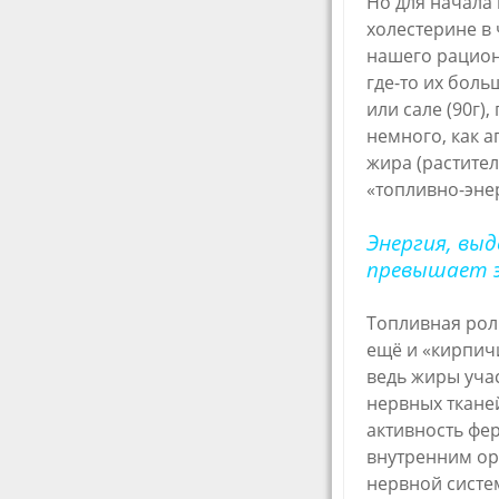
Но для начала
холестерине в
нашего рацион
где-то их боль
или сале (90г),
немного, как а
жира (растител
«топливно-эне
Энергия, вы
превышает эн
Топливная роль
ещё и «кирпичи
ведь жиры уча
нервных ткане
активность фе
внутренним ор
нервной систе