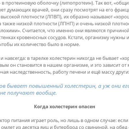
 в протеиновую оболочку (липопротеин). Так вот, «общи
ует думающих врачей, они сразу посмотрят на его фрак
высокой плотности (ЛПВП), их образно называют «хоро
а также низкой плотности (ЛПНП) и очень низкой плотно
плохими». Считается, что именно они являются причино
тенках кровеносных сосудов. Кстати, организму нужны и 
чтобы их количество было в норме.
и навсегда: в тарелке холестерин никогда не бывает «х
вым он становится в нашем организме, и это зависит от
чая наследственность, работу печени и ещё массу други
ов бывает повышенный холестерин, а уж они его
не получают вообще.
Когда холестерин опасен
ктор питания играет роль, но лишь в одном случае: если
омлет из десятка яиц и бутерброд со свининой, на обе