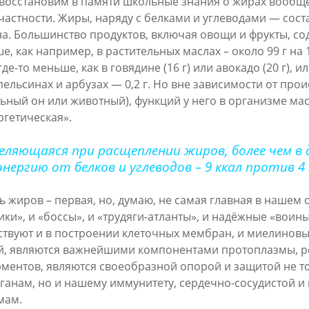
 восстановим в памяти школьные знания о жирах вообщ
 частности. Жиры, наряду с белками и углеводами — сос
а. Большинство продуктов, включая овощи и фрукты, со
ше, как например, в растительных маслах – около 99 г на 
 где-то меньше, как в говядине (16 г) или авокадо (20 г), и
пельсинах и арбузах — 0,2 г. Но вне зависимости от про
ьный он или животный), функций у него в организме мас
ргетическая».
деляющаяся при
расщ
еплении
жиров, более чем в 
ергию от белков и углеводов – 9 ккал против 4 к
 жиров – первая, но, думаю, не самая главная в нашем 
ки», и «боссы», и «трудяги-атланты», и надёжные «воин
ствуют и в построении клеточных мембран, и миелинов
й, являются важнейшими компонентами протоплазмы, р
рментов, являются своеобразной опорой и защитой не т
ганам, но и нашему иммунитету, сердечно-сосудистой и
мам.