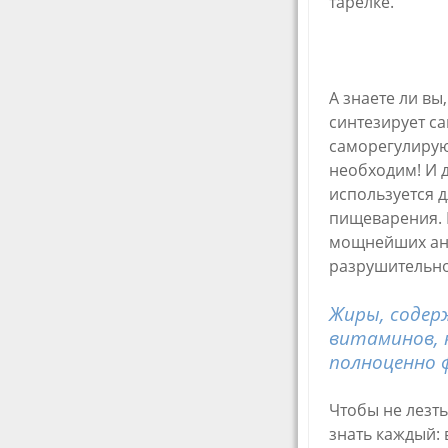
тарелке.
А знаете ли вы
синтезирует с
саморегулирую
необходим! И д
используется 
пищеварения. 
мощнейших ант
разрушительно
Жиры, содер
витаминов, к
полноценно 
Чтобы не лезть
знать каждый: 