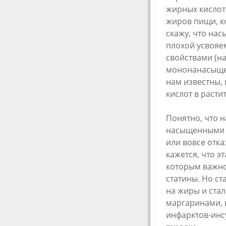
жирных кислот
жиров пищи, к
скажу, что на
плохой усвояе
свойствами (н
мононанасыщен
нам известны, 
кислот в расти
Понятно, что н
насыщенными ж
или вовсе отка
кажется, что э
которым важно
статины. Но ст
на жиры и ста
маргаринами, 
инфарктов-инс