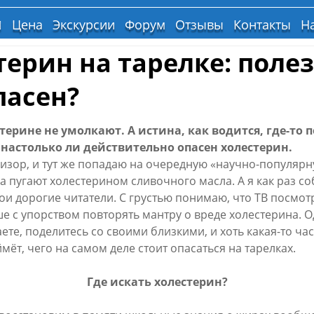
Цена
Экскурсии
Форум
Отзывы
Контакты
На
терин на тарелке: поле
пасен?
й
терине не умолкают. А истина, как водится, где-то п
 настолько ли действительно опасен холестерин.
на
изор, и тут же попадаю на очередную «научно-популярн
а пугают холестерином сливочного масла. А я как раз со
мои дорогие читатели. С грустью понимаю, что ТВ посмо
ше с упорством повторять мантру о вреде холестерина. 
ете, поделитесь со своими близкими, и хоть какая-то ча
мёт, чего на самом деле стоит опасаться на тарелках.
Где искать холестерин?