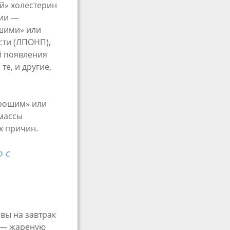
й» холестерин
ции —
шими» или
сти (ЛПОНП),
й появления
те, и другие,
орошим» или
 массы
х причин.
 с
 вы на завтрак
д — жареную