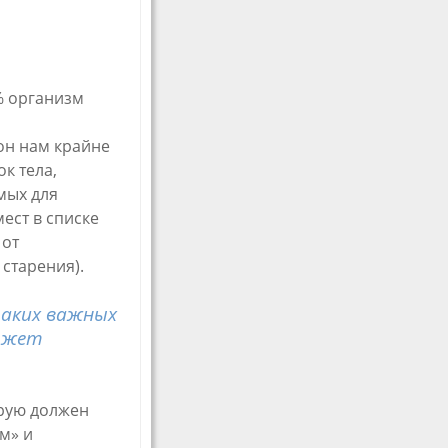
 % организм
он нам крайне
к тела,
мых для
ест в списке
 от
старения).
таких важных
может
орую должен
м» и