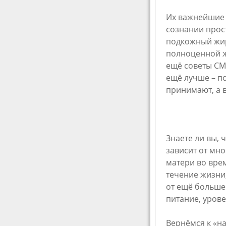
Их важнейшие 
сознании прост
подкожный жир
полноценной жи
ещё советы СМ
ещё лучше – п
принимают, а в
Знаете ли вы, 
зависит от мн
матери во врем
течение жизни,
от ещё больше
питание, уров
Вернёмся к «н