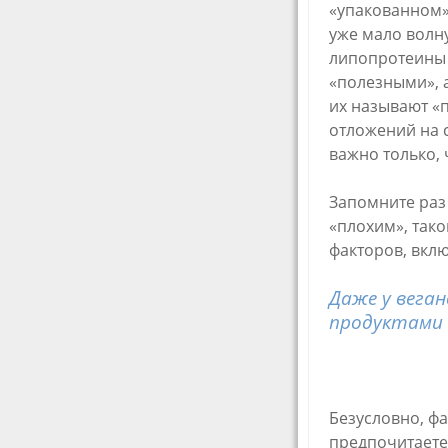
«упакованном»
уже мало волн
липопротеины 
«полезными», 
их называют «
отложений на с
важно только, 
Запомните раз 
«плохим», тако
факторов, вклю
Даже у веган
продуктами 
Безусловно, фа
предпочитаете 