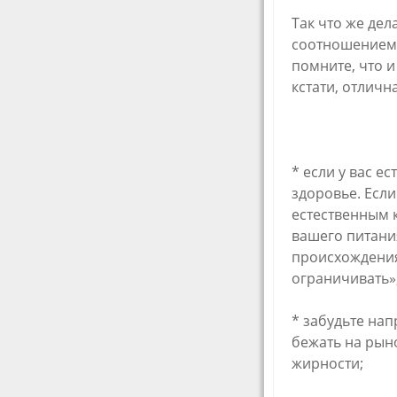
Так что же дел
соотношением!
помните, что и
кстати, отличн
* если у вас е
здоровье. Если
естественным к
вашего питани
происхождения,
ограничивать»
* забудьте нап
бежать на рын
жирности;