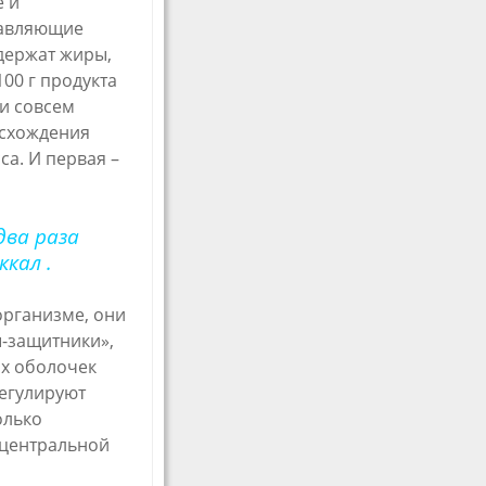
е и
тавляющие
держат жиры,
100 г продукта
ли совсем
исхождения
са. И первая –
два раза
кал .
организме, они
ы-защитники»,
ых оболочек
егулируют
олько
 центральной