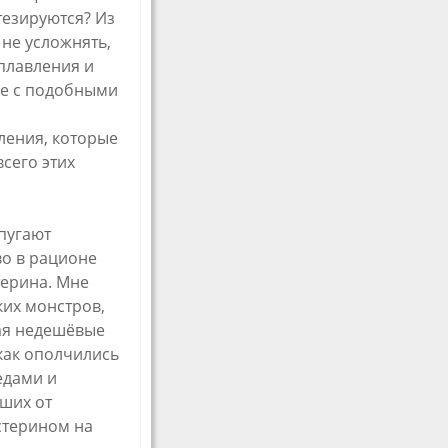
тезируются? Из
не усложнять,
плавления и
ые с подобными
ления, которые
всего этих
 пугают
о в рационе
терина. Мне
ких монстров,
ая недешёвые
 как ополчились
едами и
ших от
стерином на