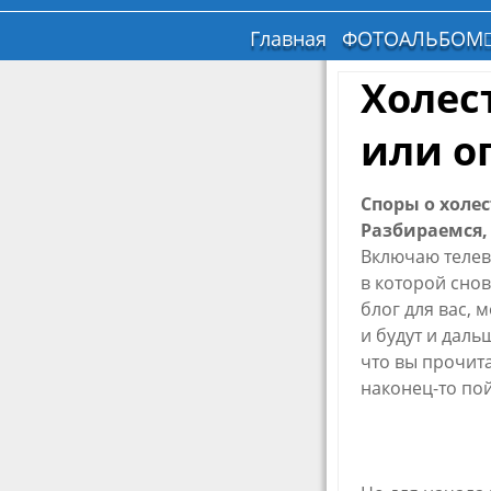
Главная
ФОТОАЛЬБОМ
Дом
Холес
Комнаты
или о
Природа
Цветочный ра
Видео
Споры о холес
Разбираемся,
Видеокамеры 
границе
Включаю телев
в которой снов
блог для вас, 
и будут и даль
что вы прочита
наконец-то пой