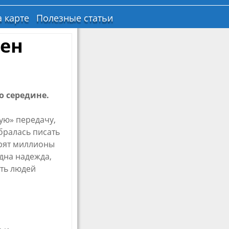
 карте
Полезные статьи
зен
о середине.
ую» передачу,
бралась писать
трят миллионы
Одна надежда,
сть людей