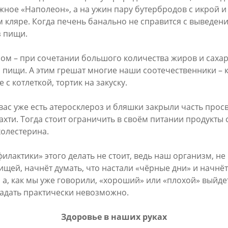
жное «Наполеон», а на ужин пару бутербродов с икрой 
 кляре. Когда печень банально не справится с выведен
з пищи.
ном – при сочетании большого количества жиров и саха
 пищи. А этим грешат многие наши соотечественники – 
 с котлеткой, тортик на закуску.
 вас уже есть атеросклероз и бляшки закрыли часть просв
ахти. Тогда стоит ограничить в своём питании продукты
олестерина.
филактики» этого делать не стоит, ведь наш организм, не
ищей, начнёт думать, что настали «чёрные дни» и начнёт
 а, как мы уже говорили, «хороший» или «плохой» выйдет
гадать практически невозможно.
Здоровье в наших руках