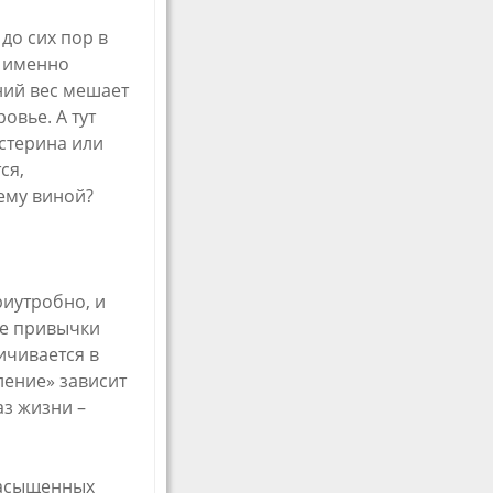
до сих пор в
о именно
ний вес мешает
овье. А тут
стерина или
ся,
сему виной?
риутробно, и
ые привычки
ичивается в
ление» зависит
аз жизни –
насыщенных