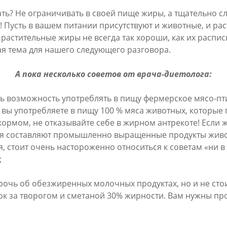
ать? Не ограничивать в своей пище жиры, а тщательно сл
 Пусть в вашем питании присутствуют и животные, и рас
 растительные жиры не всегда так хороши, как их распис
ая тема для нашего следующего разговора.
А пока несколько советов от врача-диетолога:
сть возможность употреблять в пищу фермерское мясо-пт
 вы употребляете в пищу 100 % мяса животных, которые 
ормом, не отказывайте себе в жирном антрекоте! Если 
я составляют промышленно выращенные продукты жив
 стоит очень настороженно относиться к советам «ни в
;
рочь об обезжиренных молочных продуктах, но и не стои
ок за творогом и сметаной 30% жирности. Вам нужны пр