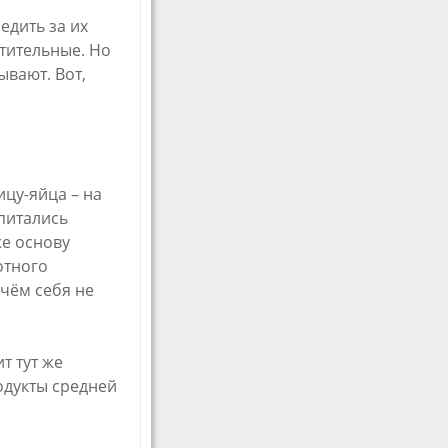
едить за их
тительные. Но
ывают. Вот,
ицу-яйца – на
питались
же основу
отного
 чём себя не
т тут же
одукты средней