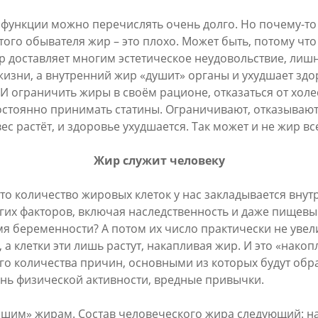
функции можно перечислять очень долго. Но почему-то 
ого обывателя жир – это плохо. Может быть, потому чт
 доставляет многим эстетическое неудовольствие, лиш
зни, а внутренний жир «душит» органы и ухудшает здор
И ограничить жиры в своём рационе, отказаться от холе
остоянно принимать статины. Ограничивают, отказывают
ес растёт, и здоровье ухудшается. Так может и не жир в
Жир служит человеку
что количество жировых клеток у нас закладывается внут
огих факторов, включая наследственность и даже пищев
я беременности? А потом их число практически не увел
 а клетки эти лишь растут, накапливая жир. И это «накоп
го количества причин, основными из которых будут обр
ень физической активности, вредные привычки.
ашим» жирам. Состав человеческого жира следующий: 